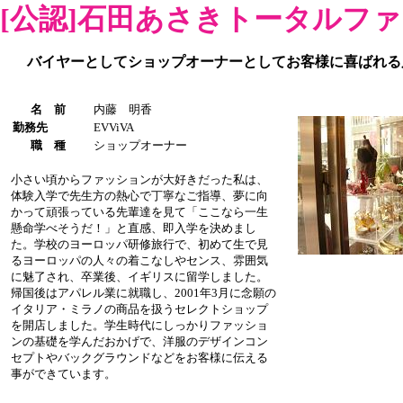
[公認]石田あさきトータルフ
バイヤーとしてショップオーナーとしてお客様に喜ばれる
名 前
内藤 明香
勤務先
EVViVA
職 種
ショップオーナー
小さい頃からファッションが大好きだった私は、
体験入学で先生方の熱心で丁寧なご指導、夢に向
かって頑張っている先輩達を見て「ここなら一生
懸命学べそうだ！」と直感、即入学を決めまし
た。学校のヨーロッパ研修旅行で、初めて生で見
るヨーロッパの人々の着こなしやセンス、雰囲気
に魅了され、卒業後、イギリスに留学しました。
帰国後はアパレル業に就職し、2001年3月に念願の
イタリア・ミラノの商品を扱うセレクトショップ
を開店しました。学生時代にしっかりファッショ
ンの基礎を学んだおかげで、洋服のデザインコン
セプトやバックグラウンドなどをお客様に伝える
事ができています。