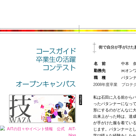
街で自分が手がけた
名 前
中本 
勤務先
㈱オン
職 種
パタン
2008年度卒業 プロテ
私は石田に入る前から
ったパタンナーになっ
形にするのがどんなに
出来上がった時は、達
が手がけた服を着てい
じます。パタンナーと
学び様々な経験をした